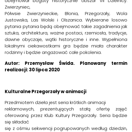
obejmował bogaty historycznie obszar VII Dzielnicy:
Zwierzyniec,
Półwsie Zwierzynieckie, Błonia, Przegorzały, Wola
Justowska, Las Wolski i Olszanica. Wybierane losowo
pytania pytania będą obejmować takie zagadnienia jak
sztuka, architektura, ważne postaci, rzemiosła, tradycje,
dawne obyczaje, wątki historyczne i inne. Wypełniona
lokalnymi ciekawostkami gra będzie miała charakter
rodzinny i będzie angażować całe pokolenia.
Autor: Przemysław Świda.
Planowany termin
realizacji: 30 lipca 2020
Kulturalne Przegorzały w animacji
Przedmiotem dzieła jest seria krótkich animacji
reklamowych, prezentujących stałą ofertę zajęć
oferowaną przez Klub Kultury Przegorzały. Seria będzie
się składać
się z ośmiu sekwencji pogrupowanych według dziedzin,