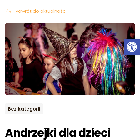
Powrót do aktualności
Przeskocz do treści
Ot
Bez kategorii
Andrzejki dla dzieci