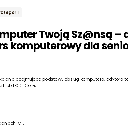
kategorii
mputer Twoją Sz@nsą –
rs komputerowy dla seni
kolenie obejmujące podstawy obsługi komputera, edytora tek
rt lub ECDL Core.
leniach ICT.