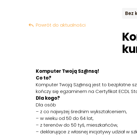
Bez 
Powrót do aktualności
Ko
ku
Komputer Twoją Sz@nsą!
Co to?
Komputer Twoją Sz@nsą jest to bezpłatne sz
kończy się egzaminem na Certyfikat ECDL Sta
Dla kogo?
Dla osób
– z co najwyżej średnim wykształceniem,
– w wieku od 50 do 64 lat,
– z terenów do 50 tyś, mieszkańców,
– deklarujące z własnej inicjatywy udział w szk