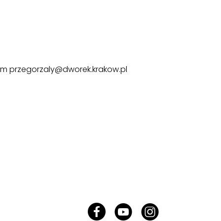
esem przegorzaly@dworek.krakow.pl