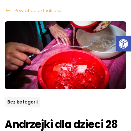
Powrót do aktualności
Przeskocz do treści
Ot
Bez kategorii
Andrzejki dla dzieci 28