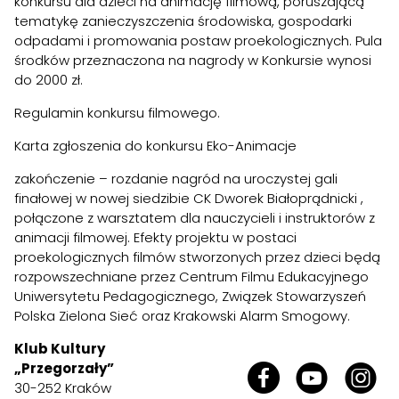
konkursu dla dzieci na animację filmową, poruszającą
tematykę zanieczyszczenia środowiska, gospodarki
odpadami i promowania postaw proekologicznych. Pula
środków przeznaczona na nagrody w Konkursie wynosi
do 2000 zł.
Regulamin konkursu filmowego
.
Karta zgłoszenia
do konkursu Eko-Animacje
zakończenie – rozdanie nagród na uroczystej gali
finałowej w nowej siedzibie CK Dworek Białoprądnicki ,
połączone z warsztatem dla nauczycieli i instruktorów z
animacji filmowej. Efekty projektu w postaci
proekologicznych filmów stworzonych przez dzieci będą
rozpowszechniane przez Centrum Filmu Edukacyjnego
Uniwersytetu Pedagogicznego, Związek Stowarzyszeń
Polska Zielona Sieć oraz Krakowski Alarm Smogowy.
Klub Kultury
„Przegorzały”
30-252 Kraków