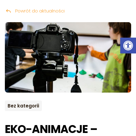
Powrót do aktualności
Przeskocz do treści
Ot
Bez kategorii
EKO-ANIMACJE –