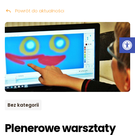
Powrót do aktualności
Przeskocz do treści
Ot
Bez kategorii
Plenerowe warsztaty