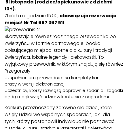
5 listopada (rodzice/opiekunowie z dziećmi
10+).
Zbiórka o godzinie 15:00,
obowiązuje rezerwacja
miejsc! Nr Tel 697 367 511
Skorzystajcie również
rodzinnego przewodnika po
Zwierzyńcu
w formie darmowego e-booka
opisującego miejsca istotne dla kultury i tradycji
Zwierzyńca, lokalne legendy i ciekawostki. To
wyjątkowy przewodnik, w którym znajdują się również
Przegorzały.
Uzupełnieniem przewodnika są
komplety kart
pracy
w wersji elektronicznej.
Uczestnicy, którzy rozwiążą poprawnie zadania i zagadki
będą mogli wziąć udział w
konkursie z nagrodami
.
Konkurs przeznaczony zarówno dla dzieci, które
wzięły udział we wspólnych spacerach, jak i dla
tych, którzy postanowili indywidualnie poznawać
historię, kulturę i tradycje Przegorzał i Zwierzyńca.