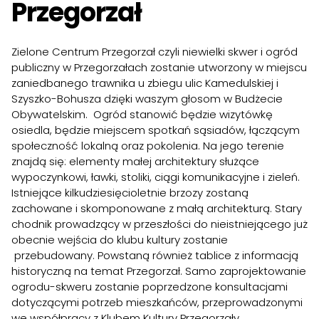
Przegorzał
Zielone Centrum Przegorzał czyli niewielki skwer i ogród
publiczny w Przegorzałach zostanie utworzony w miejscu
zaniedbanego trawnika u zbiegu ulic Kamedulskiej i
Szyszko-Bohusza dzięki waszym głosom w Budżecie
Obywatelskim. Ogród stanowić będzie wizytówkę
osiedla, będzie miejscem spotkań sąsiadów, łączącym
społeczność lokalną oraz pokolenia.
Na jego terenie
znajdą się: elementy małej architektury służące
wypoczynkowi, ławki, stoliki, ciągi komunikacyjne i zieleń.
Istniejące kilkudziesięcioletnie brzozy zostaną
zachowane i skomponowane z małą architekturą. Stary
chodnik prowadzący w przeszłości do nieistniejącego już
obecnie wejścia do klubu kultury zostanie
przebudowany. Powstaną również tablice z informacją
historyczną na temat Przegorzał. Samo zaprojektowanie
ogrodu-skweru zostanie poprzedzone konsultacjami
dotyczącymi potrzeb mieszkańców, przeprowadzonymi
we współpracy z Klubem Kultury Przegorzały.