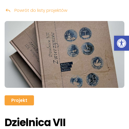
Powrót do listy projektów
Przeskocz do treści
Ot
Projekt
Dzielnica VII