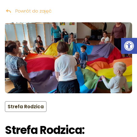
Powrót do zajęć
Przeskocz do treści
Ot
Strefa Rodzica
Strefa Rodzica: