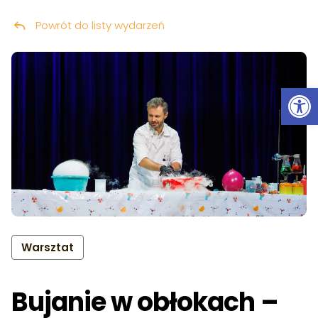
Powrót do listy wydarzeń
Przeskocz do treści
Ot
Warsztat
Bujanie w obłokach –