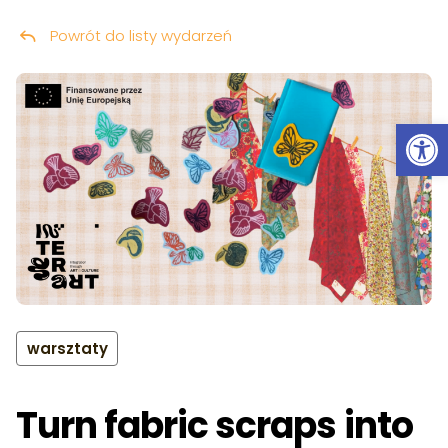
Powrót do listy wydarzeń
Przeskocz do treści
Ot
warsztaty
Turn fabric scraps into