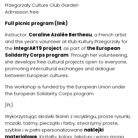
Przegorzały Culture Club Garden
Admission free
Full picnic program (link)
Instructor:
Coraline Azalée Bertheau
, a French artist
and this year’s volunteer at Klub Kultury Przegorzały for
the
IntegrART9 project
, as part of
the European
Solidarity Corps program
. Through her volunteering,
she develops free cultural projects open to everyone,
promoting intercultural exchanges and dialogue
between European cultures.
This workshop is funded by the European Union under
the European Solidarity Corps program.
[PL]
Wykorzystując skrawki tkanin z recyklingu, proste rysunki,
mazaki, taśmy, pieczątki i farby, stworzymy proste,
szybkie i w pełni spersonalizowane
naklejki
materiałowe.
Kształty, kolory, tekstury i wzory mogą