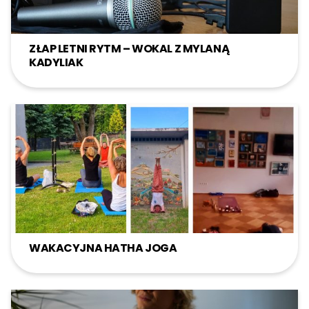
Szukaj:
ZŁAP LETNI RYTM – WOKAL Z MYLANĄ
KADYLIAK
WAKACYJNA HATHA JOGA