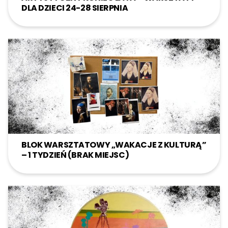
DLA DZIECI 24-28 SIERPNIA
BLOK WARSZTATOWY „WAKACJE Z KULTURĄ”
– 1 TYDZIEŃ (BRAK MIEJSC)