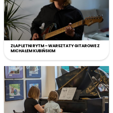
ZŁAP LETNI RYTM – WARSZTATY GITAROWE Z
MICHAŁEM KUBIŃSKIM