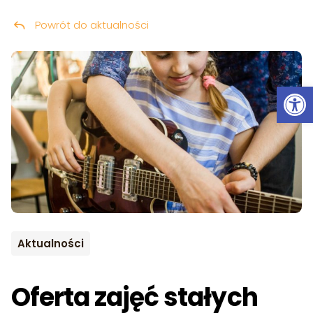
Powrót do aktualności
Przeskocz do treści
Ot
Aktualności
Oferta zajęć stałych