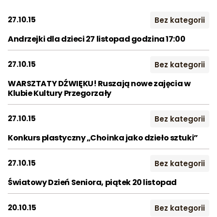
2016
2017
2018
27.10.15
Bez kategorii
Szukaj:
2019
2020
2021
Andrzejki dla dzieci 27 listopad godzina 17:00
2022
2023
2024
27.10.15
Bez kategorii
2025
2026
WARSZTATY DŹWIĘKU! Ruszają nowe zajęcia w
Klubie Kultury Przegorzały
Miesiąc:
27.10.15
Bez kategorii
STY
LUT
MAR
Konkurs plastyczny „Choinka jako dzieło sztuki”
KWI
MAJ
CZE
27.10.15
Bez kategorii
LIP
SIE
WRZ
Światowy Dzień Seniora, piątek 20 listopad
PAŹ
LIS
GRU
20.10.15
Bez kategorii