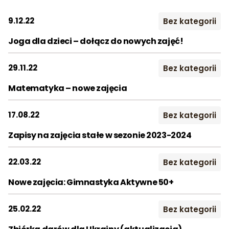
2016
2017
2018
9.12.22
Bez kategorii
Szukaj:
Joga dla dzieci – dołącz do nowych zajęć!
2019
2020
2021
2022
2023
2024
29.11.22
Bez kategorii
2025
2026
Matematyka – nowe zajęcia
Miesiąc:
17.08.22
Bez kategorii
STY
LUT
MAR
Zapisy na zajęcia stałe w sezonie 2023-2024
KWI
MAJ
CZE
22.03.22
Bez kategorii
LIP
SIE
WRZ
Nowe zajęcia: Gimnastyka Aktywne 50+
PAŹ
LIS
GRU
25.02.22
Bez kategorii