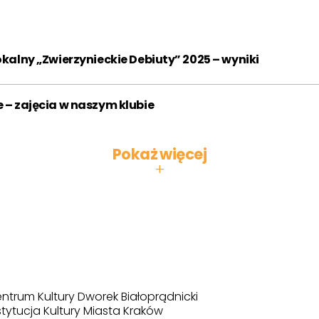
2013
2014
2015
2016
2017
2018
kalny „Zwierzynieckie Debiuty” 2025 – wyniki
2019
2020
2021
2022
2023
2024
 – zajęcia w naszym klubie
2025
2026
Pokaż więcej
+
Miesiąc:
STY
LUT
MAR
KWI
MAJ
CZE
LIP
SIE
WRZ
PAŹ
LIS
GRU
ntrum Kultury Dworek Białoprądnicki
stytucja Kultury Miasta Kraków