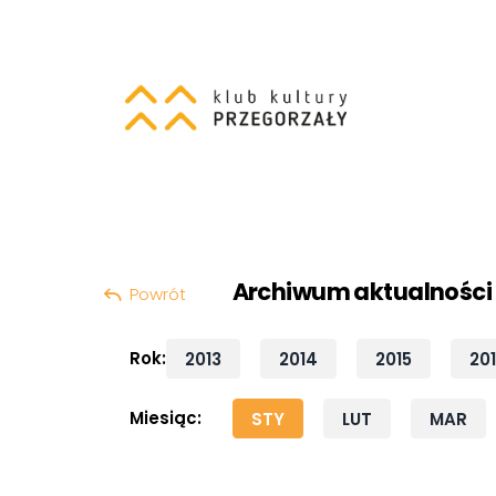
Szukaj:
Przeskocz do treści
Archiwum aktualności
Powrót
Rok:
2013
2014
2015
20
Miesiąc:
STY
LUT
MAR