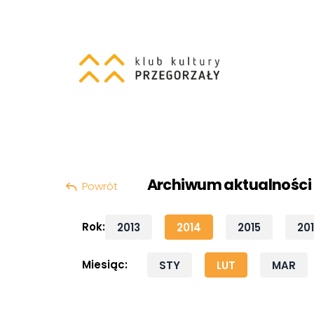
Szukaj:
Przeskocz do treści
Archiwum aktualności
Powrót
Rok:
2013
2014
2015
20
Miesiąc:
STY
LUT
MAR