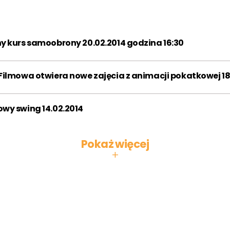
2013
2014
2015
2016
2017
2018
y kurs samoobrony 20.02.2014 godzina 16:30
2019
2020
2021
ilmowa otwiera nowe zajęcia z animacji pokatkowej 18
2022
2023
2024
2025
2026
wy swing 14.02.2014
Miesiąc:
Pokaż więcej
STY
LUT
MAR
+
KWI
MAJ
CZE
LIP
SIE
WRZ
PAŹ
LIS
GRU