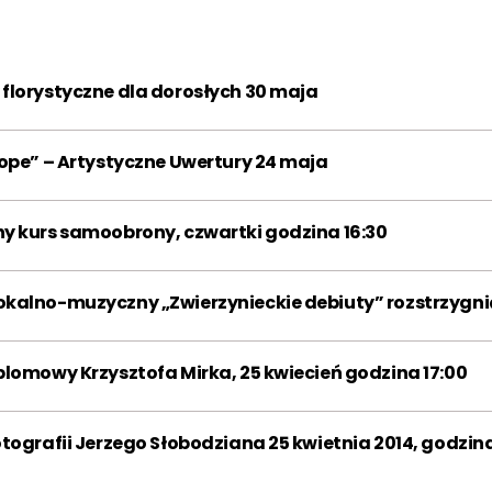
2013
2014
2015
2016
2017
2018
florystyczne dla dorosłych 30 maja
2019
2020
2021
rope” – Artystyczne Uwertury 24 maja
2022
2023
2024
2025
2026
y kurs samoobrony, czwartki godzina 16:30
Miesiąc:
kalno-muzyczny „Zwierzynieckie debiuty” rozstrzygni
STY
LUT
MAR
KWI
MAJ
CZE
lomowy Krzysztofa Mirka, 25 kwiecień godzina 17:00
LIP
SIE
WRZ
tografii Jerzego Słobodziana 25 kwietnia 2014, godzina
PAŹ
LIS
GRU