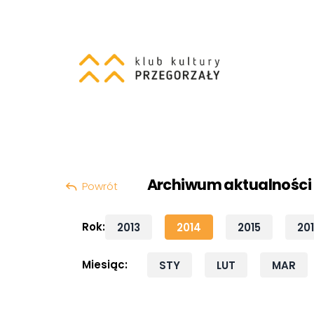
Szukaj:
Przeskocz do treści
Archiwum aktualności
Powrót
Rok:
2013
2014
2015
20
Miesiąc:
STY
LUT
MAR