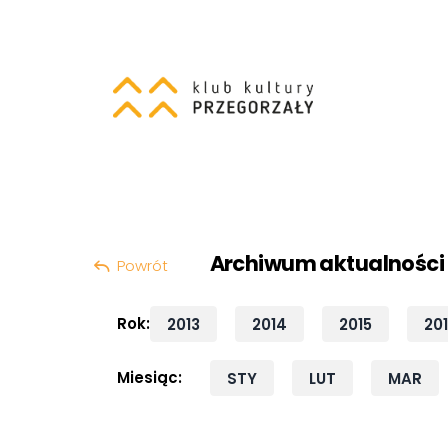
Szukaj:
Przeskocz do treści
Archiwum aktualności
Powrót
Rok:
2013
2014
2015
20
Miesiąc:
STY
LUT
MAR