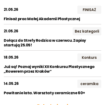
2016
2017
2018
21.05.26
FINISAŻ
Szukaj:
2019
2020
2021
Finisaż prac Małej Akademii Plastycznej
2022
2023
2024
21.05.26
Bez kategorii
2025
2026
Dołącz do Strefy Rodzica w czerwcu. Zapisy
startują 25.05!
Miesiąc:
STY
LUT
MAR
18.05.26
Konkurs
Już są! Poznaj wyniki XII Konkursu Plastycznego
KWI
MAJ
CZE
„Rowerem przez Kraków”
LIP
SIE
WRZ
14.05.26
ceramika
PAŹ
LIS
GRU
Powitanie lata. Warsztaty ceramiczne 60+